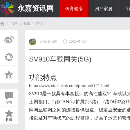
永嘉资讯网
体育健康
房产家居
商
门户
资讯
详情
热点新闻
永嘉资讯网
2025-07-17
首
›
›
›
SV910车载网关(5G)
功能特点
https://www.star-elink.com/product/121.html
SV910是一款具有丰富接口的高性能双5G
车载以
太网接口、2路CAN(可扩展到3路)、2路DI和2路
评论
页
网与互联网之间的连接提供极速、稳定且安全的
接以及对车辆状态的远程监控，提高了运营和管
收藏