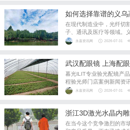
整验光、正品镜片、透明价
如何选择靠谱的义乌
惠，兼顾高专业度与高性价比
在现代制造业中，光纤切
子、通讯及医疗等领域。
场和丰富的供应链资源，
永嘉资讯网
2026-07-31
而，面对众多的供应商，
深入分析选择义乌高精密
武汉配眼镜 上海配
策。一、了解光纤切割机的
暮光ILIT专业验光配镜
程验光师门店案例新闻资
WUHAN&SHANGHAIOP
永嘉资讯网
2026-07-31
验光配镜的写字楼眼镜店
整验光、正品镜片、透明价
浙江3D激光水晶内
惠，兼顾高专业度与高性价比
在当今这个竞争激烈的市