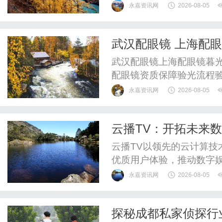
永嘉资讯网
2026-08-05
武汉配眼镜 上海配
武汉配眼镜上海配眼镜暮光
配眼镜资质保障验光流程
WUHAN&SHANGHAIOP
永嘉资讯网
2026-08-05
验光配镜的写字楼眼镜店
整验光、正品镜片、透明价
云播TV：开拓未来
惠，兼顾高专业度与高性价比
云播TV以领先的云计算
优质用户体验，推动数字
永嘉资讯网
2026-08-05
探秘成都私家侦探行