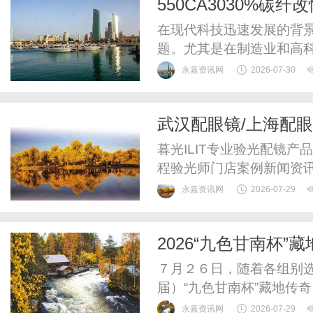
550CA3030%
是你还没发现。樽Club，
结合
在现代科技迅速发展的背
题。尤其是在制造业和高
供了更多的可能。而今天我们
永嘉资讯网
2026-07-30
碳纤改性颗粒”的新型材料
一、什么是550CA3030
武汉配眼镜/上海配
是一种通过在塑料基体中添加
暮光ILIT专业验光配镜
程验光师门店案例新闻资讯
WUHAN&SHANGHAIOP
永嘉资讯网
2026-07-29
验光配镜的写字楼眼镜店
整验光、正品镜片、透明价
2026“九色甘南杯
惠，兼顾高专业度与高性价.
７月２６日，随着各组别
届）“九色甘南杯”藏地传
湖畔顺利落幕。本届赛事
永嘉资讯网
2026-07-29