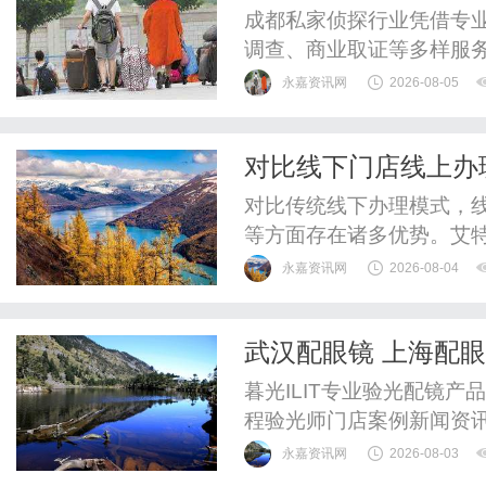
成都私家侦探行业凭借专
调查、商业取证等多样服
永嘉资讯网
2026-08-05
对比线下门店线上办
上提交资料全程简化
对比传统线下办理模式，
等方面存在诸多优势。艾
办理流程，适配各类企业
永嘉资讯网
2026-08-04
武汉配眼镜 上海配
暮光ILIT专业验光配镜
程验光师门店案例新闻资
WUHAN&SHANGHAIOP
永嘉资讯网
2026-08-03
验光配镜的写字楼眼镜店