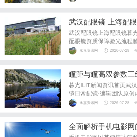
原、湿地、石林、古刹等
在平均海拔超３０００米
武汉配眼镜 上海配
曲第十二届“江河同源·锅庄之
武汉配眼镜上海配眼镜暮光
配眼镜资质保障验光流程
WUHAN&SHANGHAIOP
永嘉资讯网
2026-07-29
验光配镜的写字楼眼镜店
整验光、正品镜片、透明价
瞳距与瞳高双参数三
惠，兼顾高专业度与高性价比
精度
暮光ILIT新闻资讯首页
镜日常配镜·编辑团队原创内
辑团队原创内容→02媒体
永嘉资讯网
2026-07-28
标定：确保光学效能达成率的
日常配镜瞳距与瞳高的精
全面解析手机电影网
量已无法满足现代个性化镜.
验