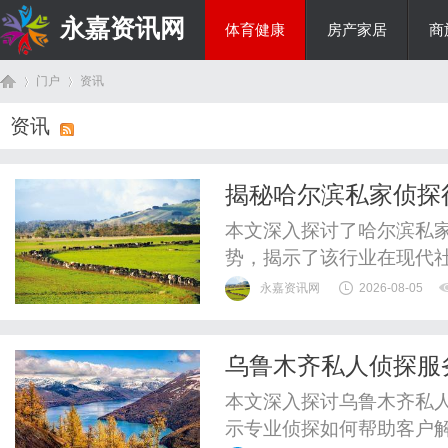
永嘉资讯网
体育健康
房产家居
商
门户
资讯
热点新闻
资讯
首
›
›
揭秘哈尔滨私家侦探
本文深入探讨了哈尔滨私
势，揭示了该行业在现代
永嘉资讯网
2026-08-05
乌鲁木齐私人侦探服
页
本文深入探讨乌鲁木齐私
示专业侦探如何帮助客户