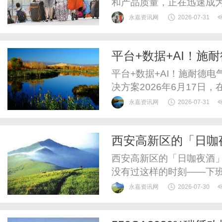
和产品质量，正在迅速成
和个人都开始关注这一产品
永嘉资讯网
2026-07-31
光水晶内雕机哪家好”，
找到最适合的合作伙伴。一
平台+数据+AI！施
晶内雕机是一种利用激光技
发布
平台+数据+AI！施耐德
决方案2026年6月17日
气重磅发布全新一代能源
永嘉资讯网
2026-07-31
为核心、依托全域数据洞察
据中心、电子、工业、公
西安高新区的「日咖
期的可预测、可调度、可优化
容纳温柔
西安高新区的「日咖夜酒
没有过这样的时刻——下班
夜店的喧嚣？想找个地方
永嘉资讯网
2026-07-30
境不够体面？周末想约三
又缺了点氛围感？在西安高