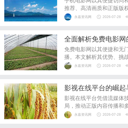
手机电影网以其便捷访问
推荐、高清画质和正版版
影体验。
永嘉资讯网
2026-07-28
全面解析免费电影网
免费电影网以其便捷和无
播。本文解析其优势、挑
永嘉资讯网
2026-07-28
影视在线平台的崛起
影视在线平台凭借流媒体
局，推动正版内容传播和
活力。
永嘉资讯网
2026-07-28