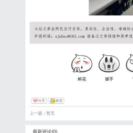
鲜花
握手
分享
邀请
上一篇：暂无
最新评论(0)