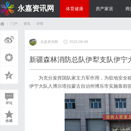
永嘉资讯网
体育健康
房产家居
商
门户
资讯
详情
热点新闻
永嘉资讯网
2025-09-08
首
›
›
›
新疆森林消防总队伊犁支队伊宁
为充分发挥国队家主力军作用，为驻地安全稳
伊宁大队入博尔塔拉蒙古自治州博乐市实施靠前
评论
页
收藏