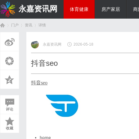
永嘉资讯网
体育健康
房产家居
商
门户
资讯
详情
热点新闻
永嘉资讯网
2026-05-18
首
›
›
›
抖音seo
抖音seo
评论
页
收藏
home