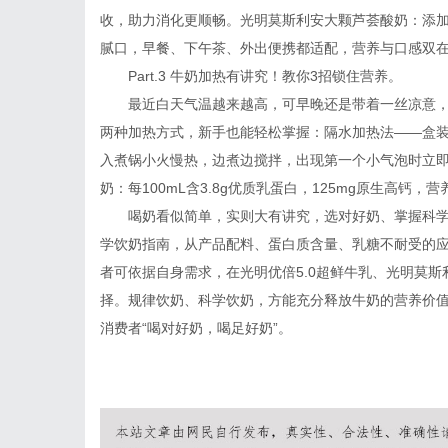
收，助力消化更顺畅。光明莫斯利安大颗芦荟酸奶：添
腻口，早餐、下午茶、外出便携都适配，营养与口感双
Part.3 牛奶加热有讲究！教你3招锁住营养。
最近白天气温越来越高，可早晚还是带着一丝凉意
两种加热方式，新手也能轻松掌握：隔水加热法——盒
入煮锅小火慢热，边煮边搅拌，出现第一个小气泡时立即关火
奶：每100mL含3.8g优质乳蛋白，125mg原生高
喝奶看似简单，实则大有讲究，选对好奶、掌握科
学饮奶指南，从产品配料、蛋白质含量、乳糖不耐受的
者可依据自身需求，在光明优倍5.0超鲜牛乳、光明莫斯
择。规律饮奶、科学饮奶，方能充分释放牛奶的营养价
消费者“喝对好奶，喝足好奶”。