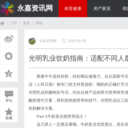
永嘉资讯网
体育健康
房产家居
商
门户
资讯
详情
热点新闻
永嘉资讯网
2026-06-08
首
›
›
›
光明乳业饮奶指南：适配不同人
跟着牛牛选对好奶，轻松喝出健康力。自从国家号召
连《人民日报》都专门发文科普选奶、喝奶的正确打开
光明乳业积极响应号召，结合自身产品矩阵与营养研究
酸奶替代方案，再到加热锁营养的技巧，光明乳业以三款
评论
页
饮奶解决方案。
Part.1牛奶是全能营养战士！
收藏
这几类人一定要足量喝。牛奶富含优质蛋白、原生