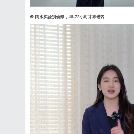
❸
闭水实验别偷懒，
48-72
小时才靠谱
⏰