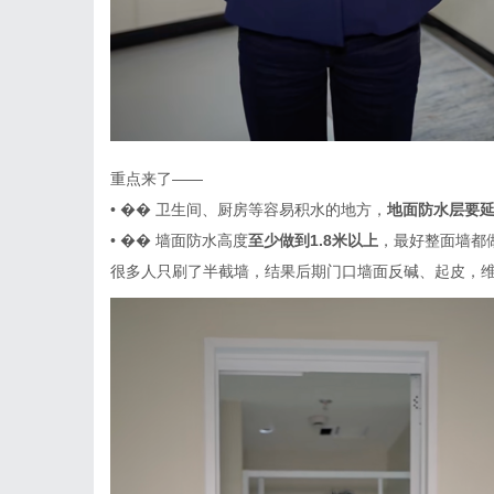
重点来了
——
•
��
卫生间、厨房等容易积水的地方，
地面防水层要
•
��
墙面防水高度
至少做到
1.8米以上
，最好整面墙都
很多人只刷了半截墙，结果后期门口墙面反碱、起皮，