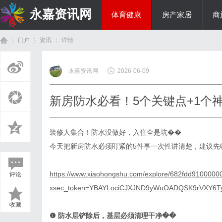
永嘉资讯网
体育健康
房产家居
商
门户
资讯
详情
热点新闻
永嘉资讯网
2026-06-09
首
›
›
›
新房防水必看！5个关键点+1个
装修人集合！防水没做好，入住全是坑��
今天把新房防水必须盯紧的
5件事一次性讲清楚，建议先
https://www.xiaohongshu.com/explore/682fdd910000
评论
页
xsec_token=YBAYLociCJXJND9yWuOADQSK9rVXY6Ty
收藏
❶
防水层铲除后，基层必须清理干净��