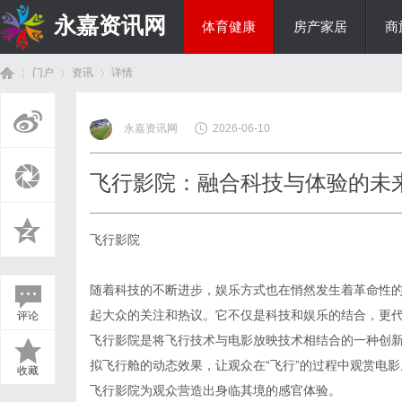
永嘉资讯网
体育健康
房产家居
商
门户
资讯
详情
热点新闻
永嘉资讯网
2026-06-10
首
›
›
›
飞行影院：融合科技与体验的未
飞行影院
随着科技的不断进步，娱乐方式也在悄然发生着革命性
起大众的关注和热议。它不仅是科技和娱乐的结合，更
评论
页
飞行影院是将飞行技术与电影放映技术相结合的一种创
拟飞行舱的动态效果，让观众在“飞行”的过程中观赏电
收藏
飞行影院为观众营造出身临其境的感官体验。