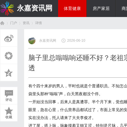
永嘉资讯网
体育健康
房产家居
商
门户
资讯
详情
热点新闻
永嘉资讯网
2026-06-10
首
›
›
›
脑子里总嗡嗡响还睡不好？老祖宗
透
有个四十来岁的男人，平时也就是个普通职员。不知怎
袋里头那种“嗡嗡”声，白天黑夜都没个停。
评论
一开始没当回事，后来人是真遭罪。半个月下来，觉也
页
眼里，急在心里，什么营养品都试过了，市面上常见的
收藏
实在没办法，托人请来了大夫李俊才。
进了屋，搭上脉，脉象摸着又细又涩，特别是尺脉，几